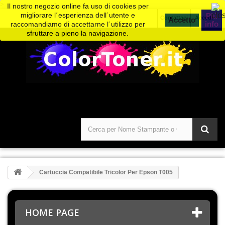
>
Il nostro negozio online fa uso di cookies per
migliorare l´esperienza dell´utente e
Piú
Contattaci
Accedi
info
raccomandiamo di accettarne l´utilizzo per
sfruttare a pieno la navigazione.
Cartuccia Compatibile Tricolor Per Epson T005
HOME PAGE