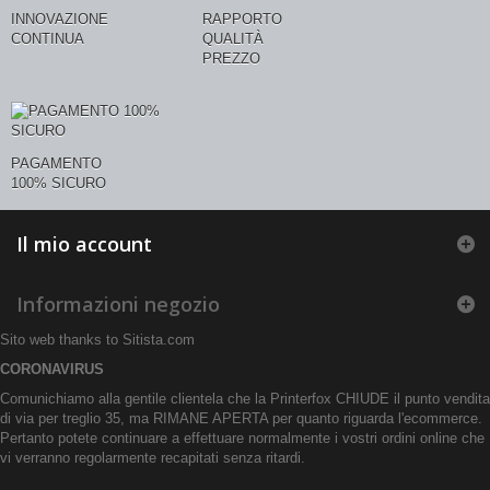
INNOVAZIONE
RAPPORTO
CONTINUA
QUALITÀ
PREZZO
PAGAMENTO
100% SICURO
Il mio account
Informazioni negozio
Sito web thanks to
Sitista.com
CORONAVIRUS
Comunichiamo alla gentile clientela che la Printerfox CHIUDE il punto vendita
di via per treglio 35, ma RIMANE APERTA per quanto riguarda l'ecommerce.
Pertanto potete continuare a effettuare normalmente i vostri ordini online che
vi verranno regolarmente recapitati senza ritardi.