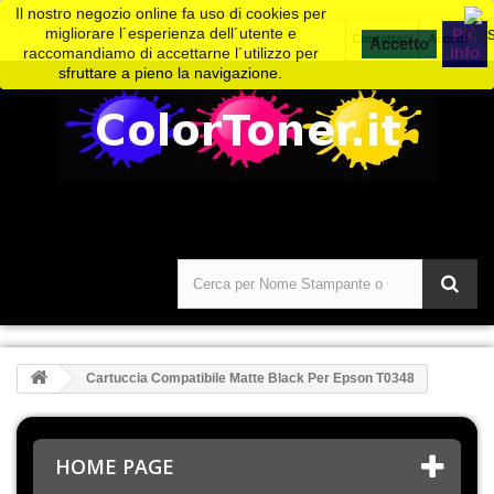
>
Il nostro negozio online fa uso di cookies per
migliorare l´esperienza dell´utente e
Piú
Contattaci
Accedi
info
raccomandiamo di accettarne l´utilizzo per
sfruttare a pieno la navigazione.
Cartuccia Compatibile Matte Black Per Epson T0348
HOME PAGE