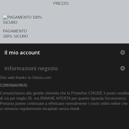
PREZZO
PAGAMENTO
100% SICURO
Il mio account
Informazioni negozio
Sito web thanks to
Sitista.com
CORONAVIRUS
Comunichiamo alla gentile clientela che la Printerfox CHIUDE il punto vendita
di via per treglio 35, ma RIMANE APERTA per quanto riguarda l'ecommerce.
Pertanto potete continuare a effettuare normalmente i vostri ordini online che
vi verranno regolarmente recapitati senza ritardi.