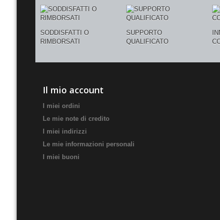
SODDISFATTI O
SUPPORTO
I
RIMBORSATI
QUALIFICATO
C
Il mio account
I miei ordini
Le mie note di credito
I miei indirizzi
Le mie informazioni personali
I miei buoni