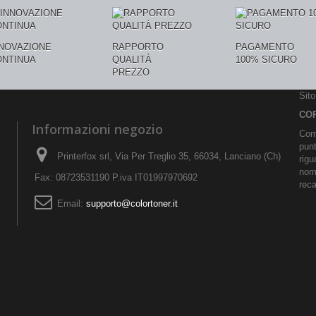
NNOVAZIONE
RAPPORTO
PAGAMENTO
ONTINUA
QUALITÀ
100% SICURO
PREZZO
Sit
CO
Informazioni negozio
Comu
pun
Printerfox srl, Via Per Treglio 35, 66034, Lanciano (Ch)
rigu
norm
Fax: 08723531190 P.iva IT01997970692
reca
Email:
supporto@colortoner.it