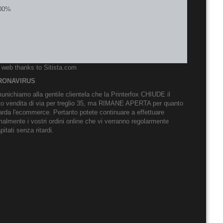
o web thanks to
Sitista.com
RONAVIRUS
nichiamo alla gentile clientela che la Printerfox CHIUDE il
to vendita di via per treglio 35, ma RIMANE APERTA per quanto
arda l'ecommerce. Pertanto potete continuare a effettuare
almente i vostri ordini online che vi verranno regolarmente
pitati senza ritardi.