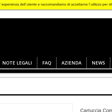
 l´esperienza dell´utente e raccomandiamo di accettarne l´utilizzo per sf
NOTE LEGALI
FAQ
AZIENDA
NEWS
Cartuccia Comp