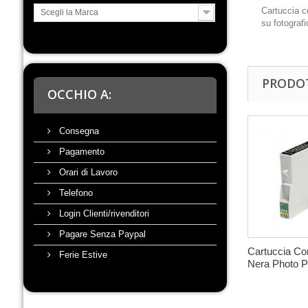
Cartuccia co
Scegli la Marca
su fotografi
PRODOT
OCCHIO A:
Consegna
Pagamento
Orari di Lavoro
Telefono
Login Clienti/rivenditori
Pagare Senza Paypal
Cartuccia Co
Ferie Estive
Nera Photo Pe