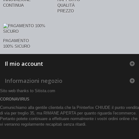
CONTINUA
QUALITÀ
PREZZO
PAGAMENTO
100% SICURO
Il mio account
Informazioni negozio
Sito web thanks to
Sitista.com
CORONAVIRUS
Comunichiamo alla gentile clientela che la Printerfox CHIUDE il punto vendita
di via per treglio 35, ma RIMANE APERTA per quanto riguarda l'ecommerce.
Pertanto potete continuare a effettuare normalmente i vostri ordini online che
vi verranno regolarmente recapitati senza ritardi.