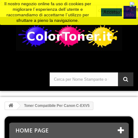
>
Il nostro negozio online fa uso di cookies per
migliorare l´esperienza dell´utente e
Piú
Contattaci
Accedi
info
raccomandiamo di accettarne l´utilizzo per
sfruttare a pieno la navigazione.
Toner Compatibile Per Canon C-EXV5
HOME PAGE