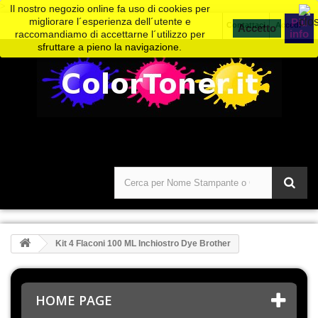
>
Il nostro negozio online fa uso di cookies per
migliorare l´esperienza dell´utente e
Piú
Contattaci
Accedi
info
raccomandiamo di accettarne l´utilizzo per
sfruttare a pieno la navigazione.
Kit 4 Flaconi 100 ML Inchiostro Dye Brother
HOME PAGE