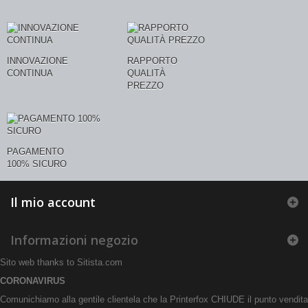
INNOVAZIONE
RAPPORTO
CONTINUA
QUALITÀ
PREZZO
PAGAMENTO
100% SICURO
Il mio account
Informazioni negozio
Sito web thanks to
Sitista.com
CORONAVIRUS
Comunichiamo alla gentile clientela che la Printerfox CHIUDE il punto vendita