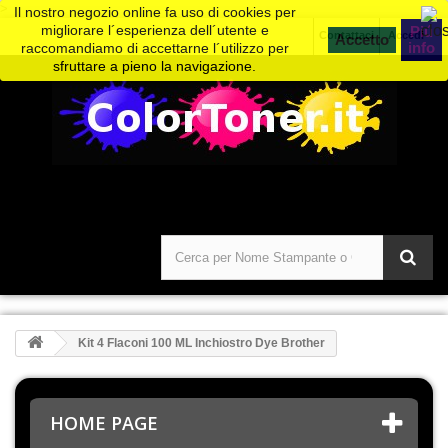
>
Il nostro negozio online fa uso di cookies per
migliorare l´esperienza dell´utente e
Piú
Contattaci
Accedi
info
raccomandiamo di accettarne l´utilizzo per
sfruttare a pieno la navigazione.
Kit 4 Flaconi 100 ML Inchiostro Dye Brother
HOME PAGE