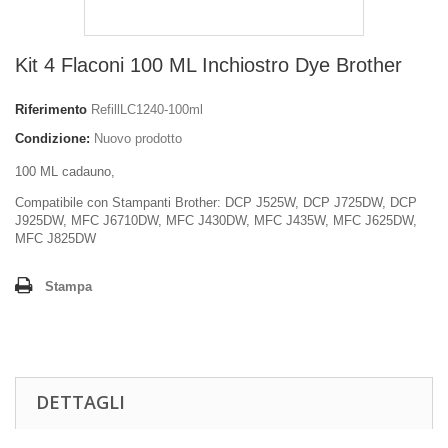
Kit 4 Flaconi 100 ML Inchiostro Dye Brother
Riferimento
RefillLC1240-100ml
Condizione:
Nuovo prodotto
100 ML cadauno,
Compatibile con Stampanti Brother: DCP J525W, DCP J725DW, DCP
J925DW, MFC J6710DW, MFC J430DW, MFC J435W, MFC J625DW,
MFC J825DW
Stampa
DETTAGLI