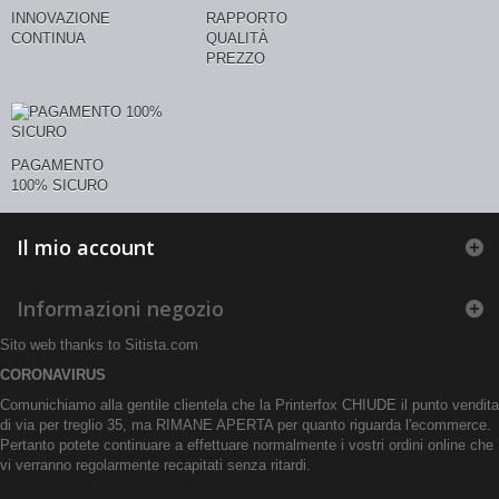
INNOVAZIONE
RAPPORTO
CONTINUA
QUALITÀ
PREZZO
PAGAMENTO
100% SICURO
Il mio account
Informazioni negozio
Sito web thanks to
Sitista.com
CORONAVIRUS
Comunichiamo alla gentile clientela che la Printerfox CHIUDE il punto vendita
di via per treglio 35, ma RIMANE APERTA per quanto riguarda l'ecommerce.
Pertanto potete continuare a effettuare normalmente i vostri ordini online che
vi verranno regolarmente recapitati senza ritardi.