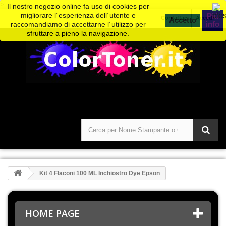
>
Il nostro negozio online fa uso di cookies per
migliorare l´esperienza dell´utente e
Piú
Contattaci
Accedi
info
raccomandiamo di accettarne l´utilizzo per
sfruttare a pieno la navigazione.
Kit 4 Flaconi 100 ML Inchiostro Dye Epson
HOME PAGE