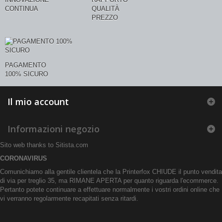
CONTINUA
QUALITÀ
PREZZO
PAGAMENTO
100% SICURO
Il mio account
Informazioni negozio
Sito web thanks to
Sitista.com
CORONAVIRUS
Comunichiamo alla gentile clientela che la Printerfox CHIUDE il punto vendita
di via per treglio 35, ma RIMANE APERTA per quanto riguarda l'ecommerce.
Pertanto potete continuare a effettuare normalmente i vostri ordini online che
vi verranno regolarmente recapitati senza ritardi.