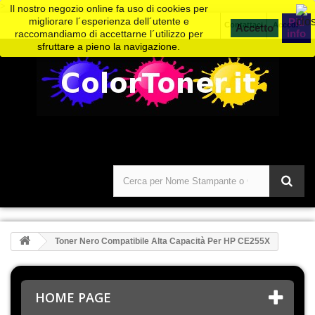
>
Il nostro negozio online fa uso di cookies per
migliorare l´esperienza dell´utente e
Piú
Contattaci
Accedi
info
raccomandiamo di accettarne l´utilizzo per
sfruttare a pieno la navigazione.
Toner Nero Compatibile Alta Capacità Per HP CE255X
HOME PAGE