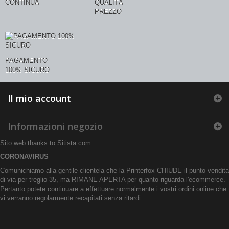
CONTINUA
QUALITÀ
PREZZO
PAGAMENTO
100% SICURO
Il mio account
Informazioni negozio
Sito web thanks to
Sitista.com
CORONAVIRUS
Comunichiamo alla gentile clientela che la Printerfox CHIUDE il punto vendita
di via per treglio 35, ma RIMANE APERTA per quanto riguarda l'ecommerce.
Pertanto potete continuare a effettuare normalmente i vostri ordini online che
vi verranno regolarmente recapitati senza ritardi.