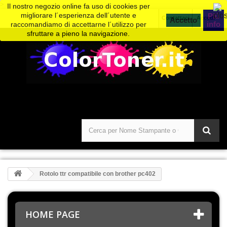
>
Il nostro negozio online fa uso di cookies per
migliorare l´esperienza dell´utente e
Piú
Contattaci
Accedi
info
raccomandiamo di accettarne l´utilizzo per
sfruttare a pieno la navigazione.
Rotolo ttr compatibile con brother pc402
HOME PAGE