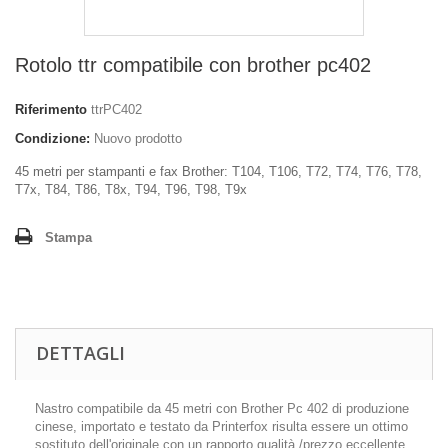
Rotolo ttr compatibile con brother pc402
Riferimento
ttrPC402
Condizione:
Nuovo prodotto
45 metri per stampanti e fax Brother: T104, T106, T72, T74, T76, T78,
T7x, T84, T86, T8x, T94, T96, T98, T9x
Stampa
DETTAGLI
Nastro compatibile da 45 metri con Brother Pc 402 di produzione
cinese, importato e testato da Printerfox risulta essere un ottimo
sostituto dell'originale con un rapporto qualità /prezzo eccellente.