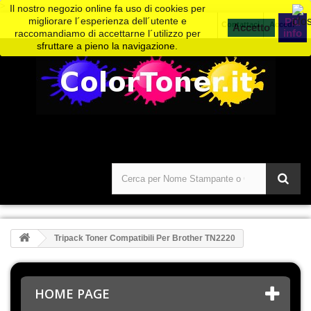
>
Il nostro negozio online fa uso di cookies per
migliorare l´esperienza dell´utente e
Piú
Contattaci
Accedi
info
raccomandiamo di accettarne l´utilizzo per
sfruttare a pieno la navigazione.
Tripack Toner Compatibili Per Brother TN2220
HOME PAGE