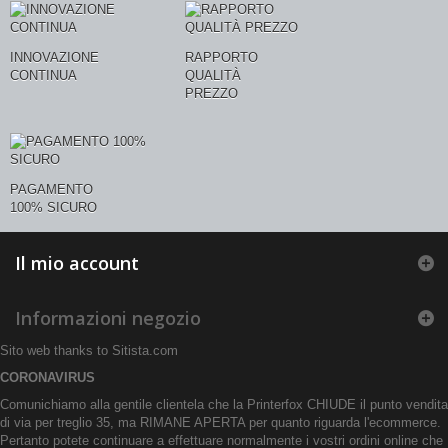
INNOVAZIONE
RAPPORTO
CONTINUA
QUALITÀ
PREZZO
PAGAMENTO
100% SICURO
Il mio account
Informazioni negozio
Sito web thanks to
Sitista.com
CORONAVIRUS
Comunichiamo alla gentile clientela che la Printerfox CHIUDE il punto vendita
di via per treglio 35, ma RIMANE APERTA per quanto riguarda l'ecommerce.
Pertanto potete continuare a effettuare normalmente i vostri ordini online che