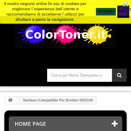
>
Il nostro negozio online fa uso di cookies per
migliorare l´esperienza dell´utente e
Piú
Contattaci
Accedi
info
raccomandiamo di accettarne l´utilizzo per
sfruttare a pieno la navigazione.
Tamburo Compatibile Per Brother DR2100
HOME PAGE