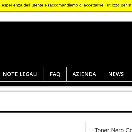
 l´esperienza dell´utente e raccomandiamo di accettarne l´utilizzo per sf
NOTE LEGALI
FAQ
AZIENDA
NEWS
Toner Nero Co