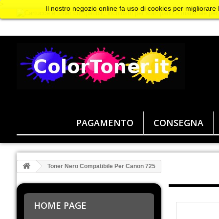
>
Il nostro negozio online fa uso di cookies per migliorare
PAGAMENTO
CONSEGNA
Toner Nero Compatibile Per Canon 725
HOME PAGE