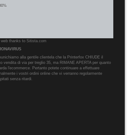
o web thanks to
Sitista.com
RONAVIRUS
nichiamo alla gentile clientela che la Printerfox CHIUDE il
to vendita di via per treglio 35, ma RIMANE APERTA per quanto
arda l'ecommerce. Pertanto potete continuare a effettuare
almente i vostri ordini online che vi verranno regolarmente
pitati senza ritardi.