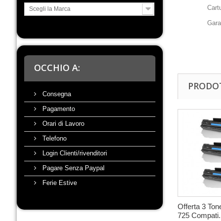
Cart
Scegli la Marca
Garan
OCCHIO A:
PRODOT
Consegna
Pagamento
Orari di Lavoro
Telefono
Login Clienti/rivenditori
Pagare Senza Paypal
Ferie Estive
Offerta 3 To
725 Compati.