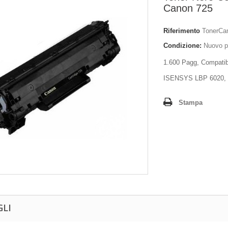
Canon 725
Riferimento
TonerCa
Condizione:
Nuovo p
1.600 Pagg, Compatib
ISENSYS LBP 6020, 
Stampa
GLI