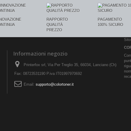
NNOVAZIONE
RAPPORTO
PAGAMENTO
ONTINUA
QUALITÀ
100% SICURO
PREZZO
Sit
CO
Informazioni negozio
Comu
pun
Printerfox srl, Via Per Treglio 35, 66034, Lanciano (Ch)
rigu
norm
Fax: 08723531190 P.iva IT01997970692
reca
Email:
supporto@colortoner.it