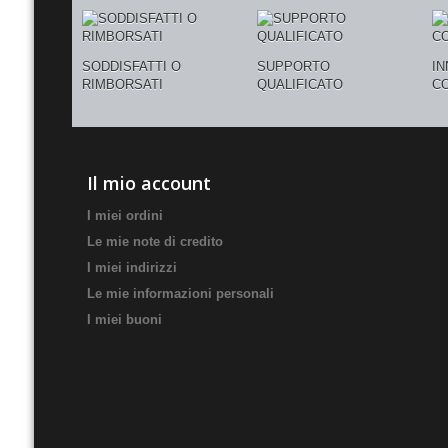
SODDISFATTI O
SUPPORTO
I
RIMBORSATI
QUALIFICATO
C
Il mio account
I miei ordini
Le mie note di credito
I miei indirizzi
Le mie informazioni personali
I miei buoni