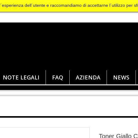
 l´esperienza dell´utente e raccomandiamo di accettarne l´utilizzo per sf
NOTE LEGALI
FAQ
AZIENDA
NEWS
Toner Giallo C