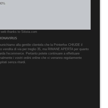
o web thanks to
Sitista.com
RONAVIRUS
nichiamo alla gentile clientela che la Printerfox CHIUDE il
to vendita di via per treglio 35, ma RIMANE APERTA per quanto
arda l'ecommerce. Pertanto potete continuare a effettuare
almente i vostri ordini online che vi verranno regolarmente
pitati senza ritardi.