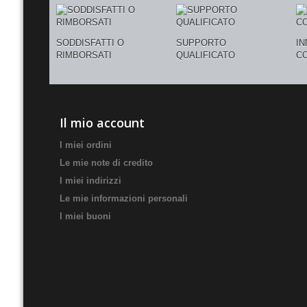
SODDISFATTI O
SUPPORTO
I
RIMBORSATI
QUALIFICATO
C
Il mio account
I miei ordini
Le mie note di credito
I miei indirizzi
Le mie informazioni personali
I miei buoni