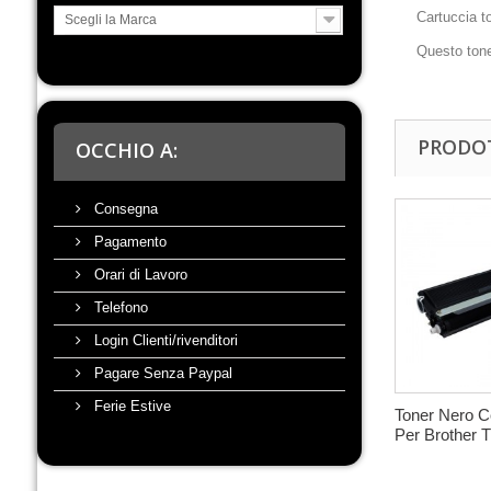
Cartuccia to
Scegli la Marca
Questo tone
PRODOT
OCCHIO A:
Consegna
Pagamento
Orari di Lavoro
Telefono
Login Clienti/rivenditori
Pagare Senza Paypal
Ferie Estive
Toner Nero C
Per Brother T