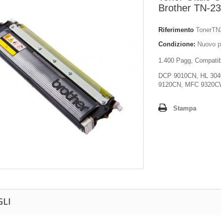
Brother TN-2
Riferimento
TonerTN
Condizione:
Nuovo p
1.400 Pagg, Compatib
DCP 9010CN, HL 30
9120CN, MFC 9320
Stampa
GLI