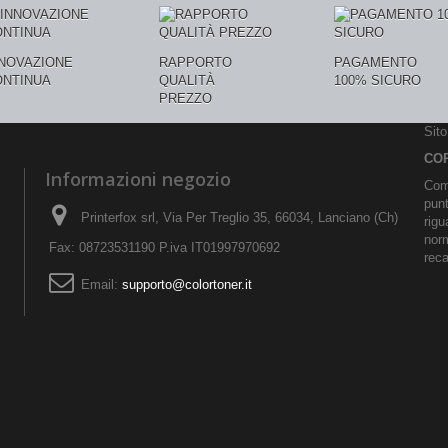
NNOVAZIONE
RAPPORTO
PAGAMENTO
ONTINUA
QUALITÀ
100% SICURO
PREZZO
Sit
CO
Informazioni negozio
Comu
pun
Printerfox srl, Via Per Treglio 35, 66034, Lanciano (Ch)
rigu
norm
Fax: 08723531190 P.iva IT01997970692
reca
Email:
supporto@colortoner.it