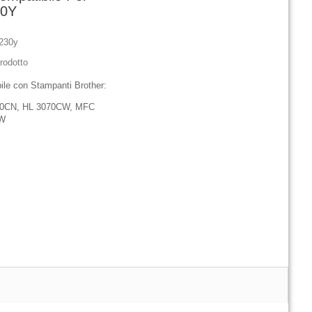
30Y
230y
rodotto
ile con Stampanti Brother:
40CN, HL 3070CW, MFC
CW