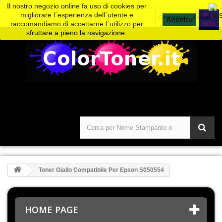
>
Il nostro negozio online fa uso di cookies per
migliorare l´esperienza dell´utente e
Piú
Contattaci
Accedi
info
raccomandiamo di accettarne l´utilizzo per
sfruttare a pieno la navigazione.
Toner Giallo Compatibile Per Epson S050554
HOME PAGE