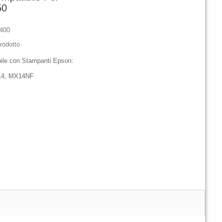
50
400
rodotto
ile con Stampanti Epson:
14, MX14NF