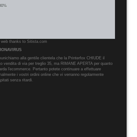
o web thanks to
Sitista.com
RONAVIRUS
nichiamo alla gentile clientela che la Printerfox CHIUDE il
to vendita di via per treglio 35, ma RIMANE APERTA per quanto
arda l'ecommerce. Pertanto potete continuare a effettuare
almente i vostri ordini online che vi verranno regolarmente
pitati senza ritardi.