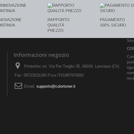
NNOVAZIONE
RAPPORTO
PAGAMENTO
ONTINUA
QUALITÀ
100% SICURO
PREZZO
Sit
CO
Informazioni negozio
Comu
pun
Printerfox srl, Via Per Treglio 35, 66034, Lanciano (Ch)
rigu
norm
Fax: 08723531190 P.iva IT01997970692
reca
Email:
supporto@colortoner.it