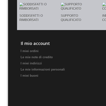
SODDISFATTI O
SUPPORTO
I
RIMBORSATI
QUALIFICATO
C
Il mio account
I miei ordini
Le mie note di credito
I miei indirizzi
Le mie informazioni personali
I miei buoni