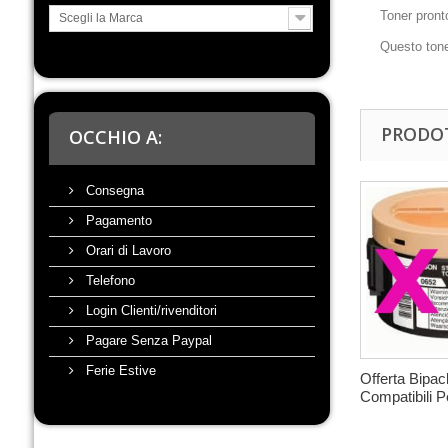
Toner pronto
Scegli la Marca
Questo tone
PRODOT
OCCHIO A:
Consegna
Pagamento
Orari di Lavoro
Telefono
Login Clienti/rivenditori
Pagare Senza Paypal
Ferie Estive
Offerta Bipac
Compatibili Pe