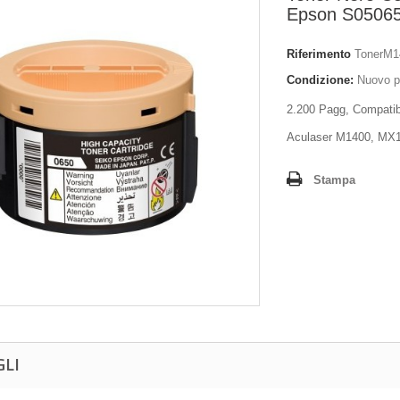
Epson S0506
Riferimento
TonerM1
Condizione:
Nuovo p
2.200 Pagg, Compatib
Aculaser M1400, MX
Stampa
GLI