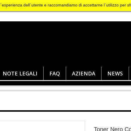
 l´esperienza dell´utente e raccomandiamo di accettarne l´utilizzo per sf
NOTE LEGALI
FAQ
AZIENDA
NEWS
Toner Nero Co