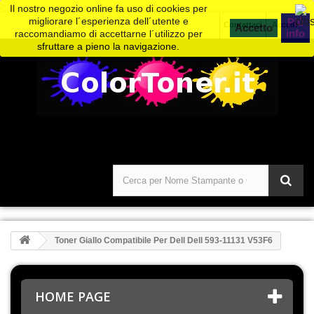
>
Il nostro negozio online fa uso di cookies per
migliorare l´esperienza dell´utente e
Piú
Contattaci
Accedi
info
raccomandiamo di accettarne l´utilizzo per
sfruttare a pieno la navigazione.
Toner Giallo Compatibile Per Dell Dell 593-11131 V53F6
HOME PAGE