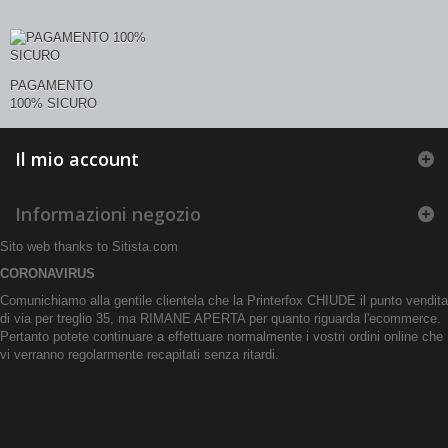
PAGAMENTO
100% SICURO
Il mio account
Informazioni negozio
Sito web thanks to
Sitista.com
CORONAVIRUS
Comunichiamo alla gentile clientela che la Printerfox CHIUDE il punto vendita
di via per treglio 35, ma RIMANE APERTA per quanto riguarda l'ecommerce.
Pertanto potete continuare a effettuare normalmente i vostri ordini online che
vi verranno regolarmente recapitati senza ritardi.