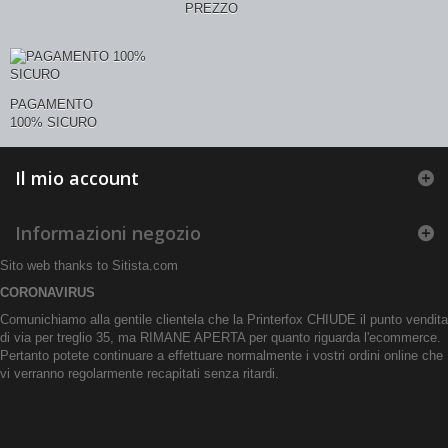
PREZZO
PAGAMENTO
100% SICURO
Il mio account
Informazioni negozio
Sito web thanks to
Sitista.com
CORONAVIRUS
Comunichiamo alla gentile clientela che la Printerfox CHIUDE il punto vendita
di via per treglio 35, ma RIMANE APERTA per quanto riguarda l'ecommerce.
Pertanto potete continuare a effettuare normalmente i vostri ordini online che
vi verranno regolarmente recapitati senza ritardi.