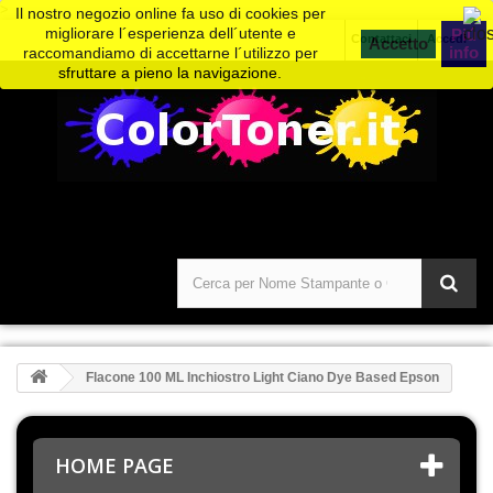
>
Il nostro negozio online fa uso di cookies per
migliorare l´esperienza dell´utente e
Piú
Contattaci
Accedi
info
raccomandiamo di accettarne l´utilizzo per
sfruttare a pieno la navigazione.
Flacone 100 ML Inchiostro Light Ciano Dye Based Epson
HOME PAGE