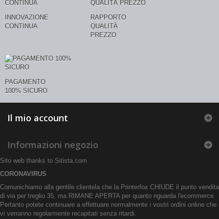
INNOVAZIONE
RAPPORTO
CONTINUA
QUALITÀ
PREZZO
PAGAMENTO
100% SICURO
Il mio account
Informazioni negozio
Sito web thanks to
Sitista.com
CORONAVIRUS
Comunichiamo alla gentile clientela che la Printerfox CHIUDE il punto vendita
di via per treglio 35, ma RIMANE APERTA per quanto riguarda l'ecommerce.
Pertanto potete continuare a effettuare normalmente i vostri ordini online che
vi verranno regolarmente recapitati senza ritardi.