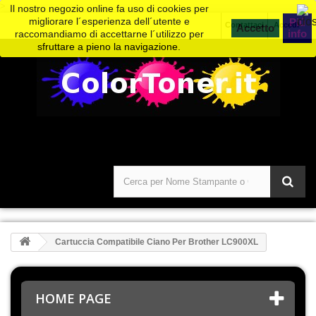
>
Il nostro negozio online fa uso di cookies per
migliorare l´esperienza dell´utente e
Piú
Contattaci
Accedi
info
raccomandiamo di accettarne l´utilizzo per
sfruttare a pieno la navigazione.
Cartuccia Compatibile Ciano Per Brother LC900XL
HOME PAGE