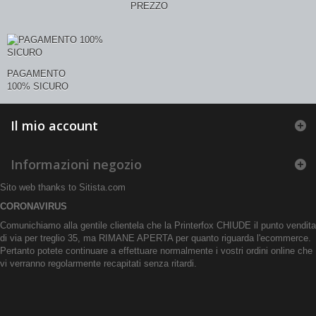
PREZZO
PAGAMENTO
100% SICURO
Il mio account
Informazioni negozio
Sito web thanks to
Sitista.com
CORONAVIRUS
Comunichiamo alla gentile clientela che la Printerfox CHIUDE il punto vendita
di via per treglio 35, ma RIMANE APERTA per quanto riguarda l'ecommerce.
Pertanto potete continuare a effettuare normalmente i vostri ordini online che
vi verranno regolarmente recapitati senza ritardi.