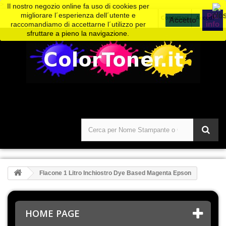
>
Il nostro negozio online fa uso di cookies per
migliorare l´esperienza dell´utente e
Piú
Contattaci
Accedi
info
raccomandiamo di accettarne l´utilizzo per
sfruttare a pieno la navigazione.
Flacone 1 Litro Inchiostro Dye Based Magenta Epson
HOME PAGE