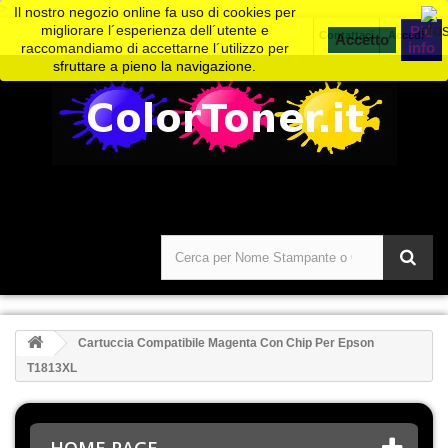
>
Il nostro negozio online fa uso di cookies per
migliorare l´esperienza dell´utente e
Piú
Contattaci
Accedi
info
raccomandiamo di accettarne l´utilizzo per
sfruttare a pieno la navigazione.
Cartuccia Compatibile Magenta Con Chip Per Epson
T1813XL