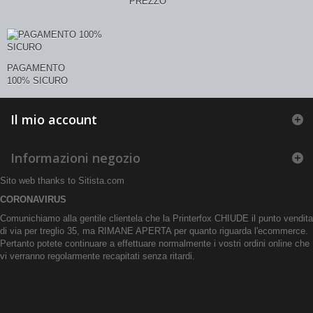
PREZZO
PAGAMENTO
100% SICURO
Il mio account
Informazioni negozio
Sito web thanks to
Sitista.com
CORONAVIRUS
Comunichiamo alla gentile clientela che la Printerfox CHIUDE il punto vendita
di via per treglio 35, ma RIMANE APERTA per quanto riguarda l'ecommerce.
Pertanto potete continuare a effettuare normalmente i vostri ordini online che
vi verranno regolarmente recapitati senza ritardi.