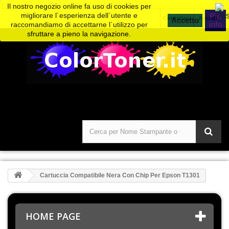
>
Il nostro negozio online fa uso di cookies per
migliorare l´esperienza dell´utente e
Piú
Contattaci
Accedi
info
raccomandiamo di accettarne l´utilizzo per
sfruttare a pieno la navigazione.
Cartuccia Compatibile Nera Con Chip Per Epson T1301
HOME PAGE