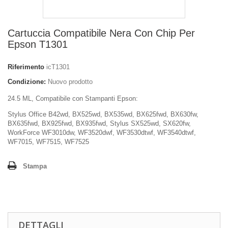
Cartuccia Compatibile Nera Con Chip Per
Epson T1301
Riferimento
icT1301
Condizione:
Nuovo prodotto
24.5 ML, Compatibile con Stampanti Epson:
Stylus Office B42wd, BX525wd, BX535wd, BX625fwd, BX630fw,
BX635fwd, BX925fwd, BX935fwd, Stylus SX525wd, SX620fw,
WorkForce WF3010dw, WF3520dwf, WF3530dtwf, WF3540dtwf,
WF7015, WF7515, WF7525
Stampa
DETTAGLI