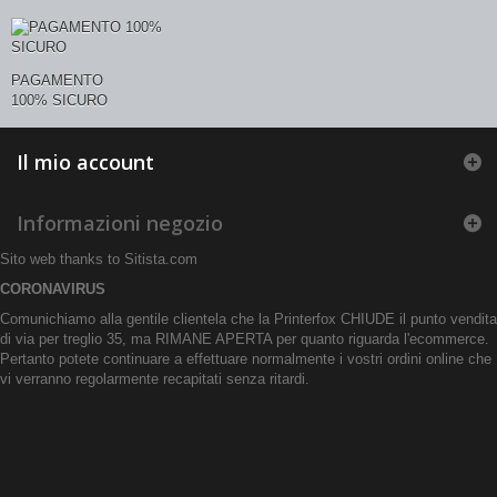
PAGAMENTO
100% SICURO
Il mio account
Informazioni negozio
Sito web thanks to
Sitista.com
CORONAVIRUS
Comunichiamo alla gentile clientela che la Printerfox CHIUDE il punto vendita
di via per treglio 35, ma RIMANE APERTA per quanto riguarda l'ecommerce.
Pertanto potete continuare a effettuare normalmente i vostri ordini online che
vi verranno regolarmente recapitati senza ritardi.