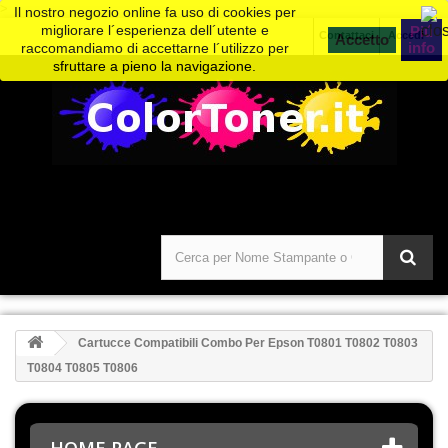
>
Il nostro negozio online fa uso di cookies per
migliorare l´esperienza dell´utente e
Piú
Contattaci
Accedi
info
raccomandiamo di accettarne l´utilizzo per
sfruttare a pieno la navigazione.
Cartucce Compatibili Combo Per Epson T0801 T0802 T0803
T0804 T0805 T0806