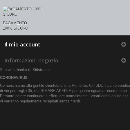
PAGAMENTO
100% SICURO
Il mio account
Informazioni negozio
Sito web thanks to
Sitista.com
CORONAVIRUS
Comunichiamo alla gentile clientela che la Printerfox CHIUDE il punto vendita
di via per treglio 35, ma RIMANE APERTA per quanto riguarda l'ecommerce.
Pertanto potete continuare a effettuare normalmente i vostri ordini online che
vi verranno regolarmente recapitati senza ritardi.