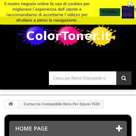
>
Il nostro negozio online fa uso di cookies per
migliorare l´esperienza dell´utente e
Piú
Contattaci
Accedi
info
raccomandiamo di accettarne l´utilizzo per
sfruttare a pieno la navigazione.
Cartuccia Compatibile Nera Per Epson T026
HOME PAGE