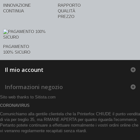
INNOVAZIONE
RAPPORTO
CONTINUA
QUALITÀ
PREZZO
PAGAMENTO
100% SICURO
Il mio account
Informazioni negozio
Sito web thanks to
Sitista.com
CORONAVIRUS
Comunichiamo alla gentile clientela che la Printerfox CHIUDE il punto vendita
di via per treglio 35, ma RIMANE APERTA per quanto riguarda l'ecommerce.
Pertanto potete continuare a effettuare normalmente i vostri ordini online che
vi verranno regolarmente recapitati senza ritardi.