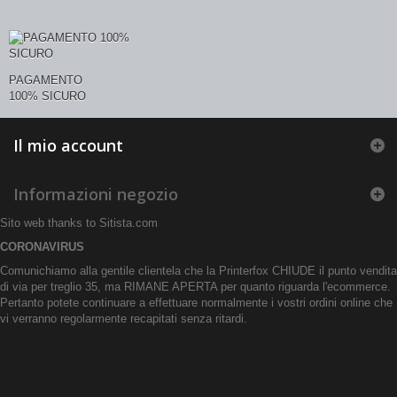
PAGAMENTO
100% SICURO
Il mio account
Informazioni negozio
Sito web thanks to
Sitista.com
CORONAVIRUS
Comunichiamo alla gentile clientela che la Printerfox CHIUDE il punto vendita
di via per treglio 35, ma RIMANE APERTA per quanto riguarda l'ecommerce.
Pertanto potete continuare a effettuare normalmente i vostri ordini online che
vi verranno regolarmente recapitati senza ritardi.