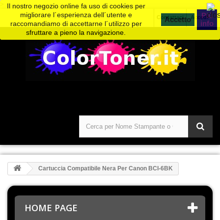
>
Il nostro negozio online fa uso di cookies per
migliorare l´esperienza dell´utente e
Piú
Contattaci
Accedi
info
raccomandiamo di accettarne l´utilizzo per
sfruttare a pieno la navigazione.
Cartuccia Compatibile Nera Per Canon BCI-6BK
HOME PAGE