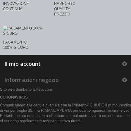
INNOVAZIONE
RAPPORTO
CONTINUA
QUALITÀ
PREZZO
PAGAMENTO
100% SICURO
Il mio account
Informazioni negozio
Sito web thanks to
Sitista.com
CORONAVIRUS
Comunichiamo alla gentile clientela che la Printerfox CHIUDE il punto vendita
di via per treglio 35, ma RIMANE APERTA per quanto riguarda l'ecommerce.
Pertanto potete continuare a effettuare normalmente i vostri ordini online che
vi verranno regolarmente recapitati senza ritardi.