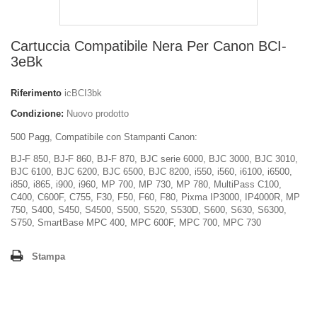
Cartuccia Compatibile Nera Per Canon BCI-
3eBk
Riferimento
icBCI3bk
Condizione:
Nuovo prodotto
500 Pagg, Compatibile con Stampanti Canon:
BJ-F 850, BJ-F 860, BJ-F 870, BJC serie 6000, BJC 3000, BJC 3010,
BJC 6100, BJC 6200, BJC 6500, BJC 8200, i550, i560, i6100, i6500,
i850, i865, i900, i960, MP 700, MP 730, MP 780, MultiPass C100,
C400, C600F, C755, F30, F50, F60, F80, Pixma IP3000, IP4000R, MP
750, S400, S450, S4500, S500, S520, S530D, S600, S630, S6300,
S750, SmartBase MPC 400, MPC 600F, MPC 700, MPC 730
Stampa