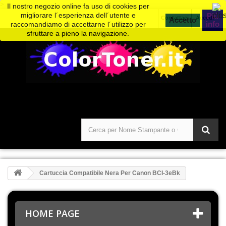
>
Il nostro negozio online fa uso di cookies per
migliorare l´esperienza dell´utente e
Piú
Contattaci
Accedi
info
raccomandiamo di accettarne l´utilizzo per
sfruttare a pieno la navigazione.
Cartuccia Compatibile Nera Per Canon BCI-3eBk
HOME PAGE